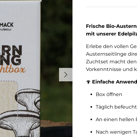
Frische Bio-Austern
mit unserer Edelpi
Erlebe den vollen Ge
Austernseitlinge di
Zuchtset macht den 
Vorkenntnisse und k
Nächste
🍄
Einfache Anwendu
Box öffnen
Täglich befeuch
An einen hellen P
Nach wenigen Ta