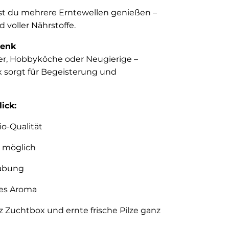
st du mehrere Erntewellen genießen –
d voller Nährstoffe.
henk
r, Hobbyköche oder Neugierige –
x sorgt für Begeisterung und
lick:
Bio-Qualität
 möglich
abung
ges Aroma
ilz Zuchtbox und ernte frische Pilze ganz