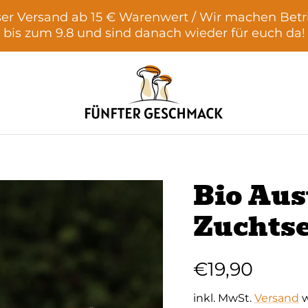
er Versand ab 15 € Warenwert / Wir machen Betr
bis zum 9.8 und sind danach wieder für euch da!
Bio Aus
Zuchtse
€19,90
inkl. MwSt.
Versand
w